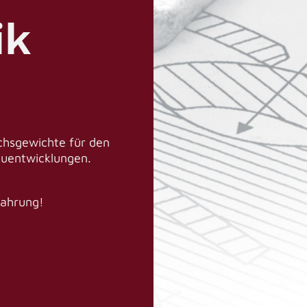
ik
ichsgewichte für den
euentwicklungen.
fahrung!