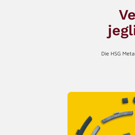
Ve
jeg
Die HSG Metal