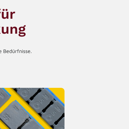
für
kung
e Bedürfnisse.